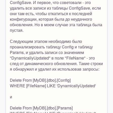
ConfigSave. И первое, что советовали - это
удалить все записи из таблицы ConfigSave, если
они там есть, чтобы откатиться к последней
конфигурации, которая была до неудачного
обновления. Но в моем случае эта таблица была
пустая.
Следующим этапом необходимо было
проанализировать таблицу Config и таблицу
Params, и удалить записи со значением
"DynamicallyUpdated" в поле "FileName" - это
след от динамического обновления. Такие строки
я обнаружил и удалил их использовав запросы:
Delete From [MyDB].[dbo].[Config]
WHERE [FileName] LIKE 'DynamicallyUpdated'
и
Delete From [MyDB].[dbo].[Params]