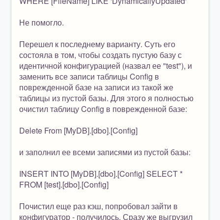
WHERE [FileName] LIKE 'DynamicallyUpdated'
Не помогло.
Перешел к последнему варианту. Суть его
состояла в том, чтобы создать пустую базу с
идентичной конфигурацией (назвал ее "test"), и
заменить все записи таблицы Config в
поврежденной базе на записи из такой же
таблицы из пустой базы. Для этого я полностью
очистил таблицу Config в поврежденной базе:
Delete From [MyDB].[dbo].[Config]
и заполнил ее всеми записями из пустой базы:
INSERT INTO [MyDB].[dbo].[Config] SELECT *
FROM [test].[dbo].[Config]
Почистил еще раз кэш, попробовал зайти в
конфигуратор - получилось. Сразу же выгрузил