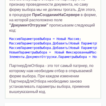
признаку проведенности документа, но саму
форму выбора мы не должны трогать. Для этого,
в процедуре
ПриСозданииНаСервере
в форме,
на которой расположено поле
"ДокументОтгрузки"
прописываем следующий
код:
МассивПараметровВыбора = Новый Массив;
МассивПараметровВыбора.Добавить(Новый ПараметрВыбор
МассивПараметровВыбора.Добавить(Новый ПараметрВыбор
НовыеПараметрыВыбора =  Новый ФиксированныйМассив(М
Элементы.ДокументОтгрузки.ПараметрыВыбора = НовыеПа
ПартнерДляОтбора - это тот самый патрнер, по
которому нам необходим отбор в открываемой
форме выбора. При каждом изменении
ПартнераДляОтбора необходимо заново
устанавливать параметры выбора, применив
вышеуказанный код.