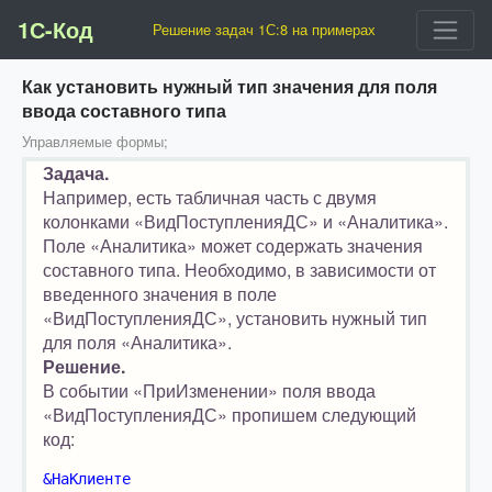
1С-Код
Решение задач 1С:8 на примерах
Как установить нужный тип значения для поля
ввода составного типа
Управляемые формы;
Задача.
Например, есть табличная часть с двумя
колонками «ВидПоступленияДС» и «Аналитика».
Поле «Аналитика» может содержать значения
составного типа. Необходимо, в зависимости от
введенного значения в поле
«ВидПоступленияДС», установить нужный тип
для поля «Аналитика».
Решение.
В событии «ПриИзменении» поля ввода
«ВидПоступленияДС» пропишем следующий
код:
&НаКлиенте