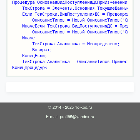
Процедура ОсновнаяВидПоступленияДСПриИзменении(Элем
    ТекСтрока = Элементы.Основная.ТекущиеДанные;
    Если ТекСтрока.ВидПоступленияДС = Предопределен
        ОписаниеТипов = Новый ОписаниеТипов("Справо
    ИначеЕсли ТекСтрока.ВидПоступленияДС = Предопре
        ОписаниеТипов = Новый ОписаниеТипов("Справо
    Иначе
        ТекСтрока.Аналитика = Неопределено;
        Возврат;
    КонецЕсли;
    ТекСтрока.Аналитика = ОписаниеТипов.ПривестиЗна
КонецПроцедуры
© 2014 - 2025 1c-kod.ru
E-mail: profi85@yandex.ru