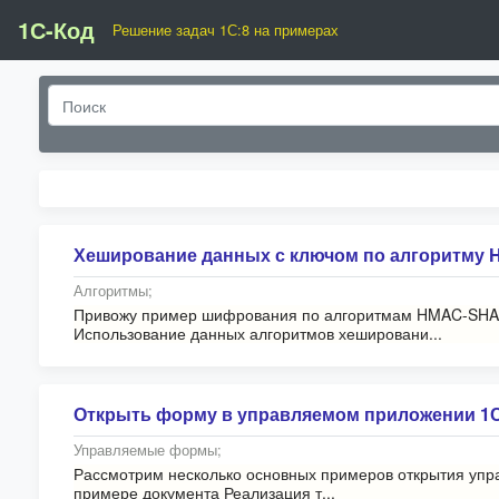
1С-Код
Решение задач 1С:8 на примерах
Хеширование данных с ключом по алгоритму 
Алгоритмы;
Привожу пример шифрования по алгоритмам HMAC-SHA1 и
Использование данных алгоритмов хешировани...
Открыть форму в управляемом приложении 1С,
Управляемые формы;
Рассмотрим несколько основных примеров открытия упра
примере документа Реализация т...