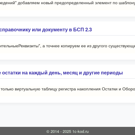
едений" добавляем новый предопределенный элемент по шаблону 
справочнику или документу в БСП 2.3
тельныеРеквизиты", а точнее копируем ее из другого существующе
 остатки на каждый день, месяц и другие периоды
е только виртуальную таблицу регистра накопления Остатки и Оборо
© 2014 - 2025 1c-kod.ru